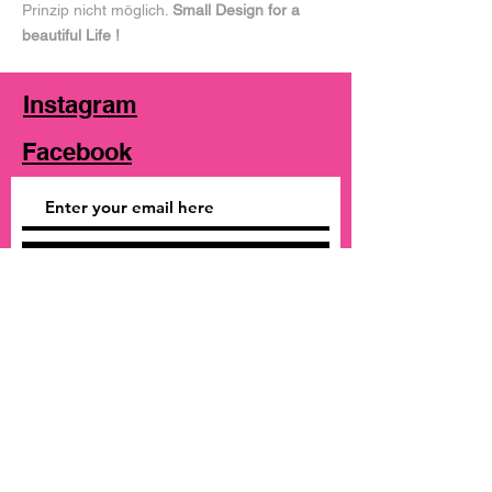
Prinzip nicht möglich.
Small Design for a
beautiful Life !
Instagram
Facebook
Subscribe Now
Shipping & Returns
Store Policy
© 2020 by Carolin Schüten Proudly created
with
Wix.com