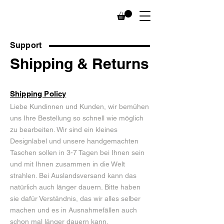
Support
Shipping & Returns
Shipping Policy
Liebe Kundinnen und Kunden, wir bemühen
uns Ihre Bestellung so schnell wie möglich
zu bearbeiten. Wir sind ein kleines
Designlabel und unsere handgemachten
Taschen sollen in 3-7 Tagen bei Ihnen sein
und mit Ihnen zusammen in die Welt
strahlen. Bei Auslandsversand kann das
natürlich auch länger dauern. Bitte haben
sie dafür Verständnis, das wir alles selber
machen und es in Ausnahmefällen auch
schon mal länger dauern kann.