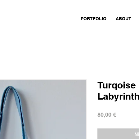
PORTFOLIO
ABOUT
Turqoise
Labyrint
Preis
80,00 €
N