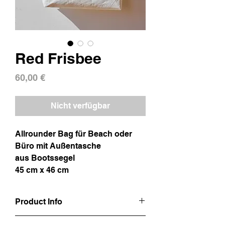
Red Frisbee
Preis
60,00 €
Nicht verfügbar
Allrounder Bag für Beach oder
Büro mit Außentasche
aus Bootssegel
45 cm x 46 cm
Product Info
SAC
- Ich bin eine coole Tasche, in der